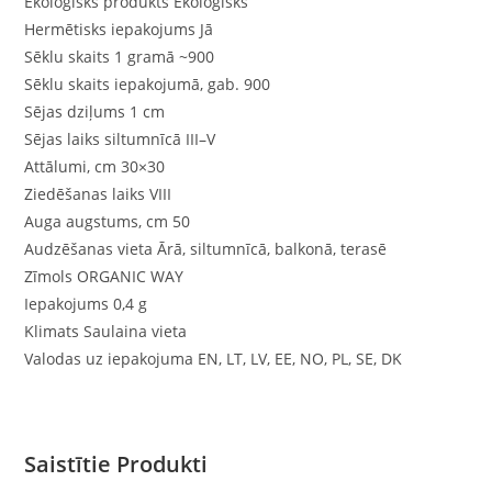
Ekoloģisks produkts Ekoloģisks
Hermētisks iepakojums Jā
Sēklu skaits 1 gramā ~900
Sēklu skaits iepakojumā, gab. 900
Sējas dziļums 1 cm
Sējas laiks siltumnīcā III–V
Attālumi, cm 30×30
Ziedēšanas laiks VIII
Auga augstums, cm 50
Audzēšanas vieta Ārā, siltumnīcā, balkonā, terasē
Zīmols ORGANIC WAY
Iepakojums 0,4 g
Klimats Saulaina vieta
Valodas uz iepakojuma EN, LT, LV, EE, NO, PL, SE, DK
Saistītie Produkti