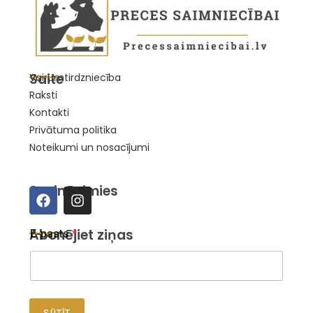
Saite
Vairumtirdzniecība
Raksti
Kontakti
Privātuma politika
Noteikumi un nosacījumi
Sazināsimies
E
Abonējiet ziņas
E-pasts
*
-
p
a
s
t
s
SŪTĪT