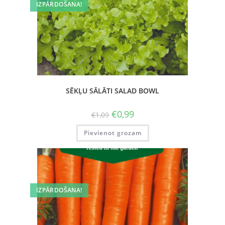
IZPĀRDOŠANA!
SĒKĻU SĀLĀTI SALAD BOWL
€
0,99
€
1,09
Pievienot grozam
IZPĀRDOŠANA!