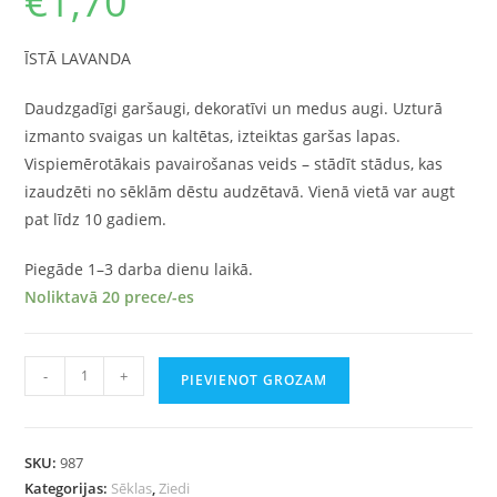
€
1,70
ĪSTĀ LAVANDA
Daudzgadīgi garšaugi, dekoratīvi un medus augi. Uzturā
izmanto svaigas un kaltētas, izteiktas garšas lapas.
Vispiemērotākais pavairošanas veids – stādīt stādus, kas
izaudzēti no sēklām dēstu audzētavā. Vienā vietā var augt
pat līdz 10 gadiem.
Piegāde 1–3 darba dienu laikā.
Noliktavā 20 prece/-es
-
+
PIEVIENOT GROZAM
SKU:
987
Kategorijas:
Sēklas
,
Ziedi