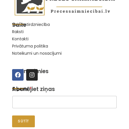
Saite
Vairumtirdzniecība
Raksti
Kontakti
Privātuma politika
Noteikumi un nosacījumi
Sazināsimies
E
Abonējiet ziņas
E-pasts
*
-
p
a
s
t
s
SŪTĪT
E
-