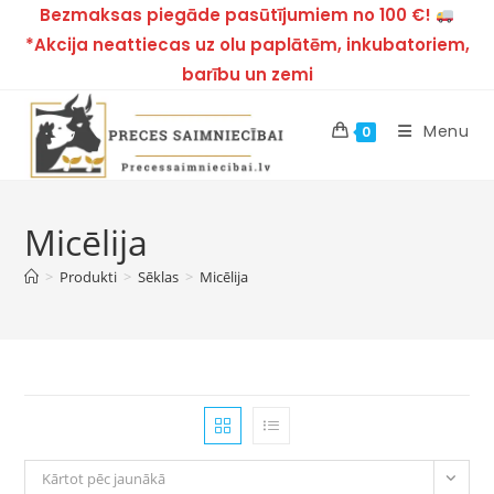
Bezmaksas piegāde pasūtījumiem no 100 €!
*Akcija neattiecas uz olu paplātēm, inkubatoriem,
barību un zemi
Menu
0
Micēlija
>
Produkti
>
Sēklas
>
Micēlija
Kārtot pēc jaunākā