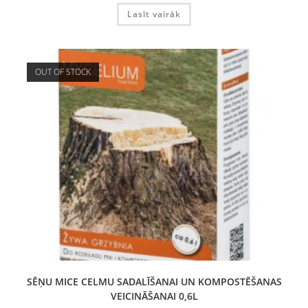
Lasīt vairāk
OUT OF STOCK
SĒŅU MICE CELMU SADALĪŠANAI UN KOMPOSTĒŠANAS
VEICINĀŠANAI 0,6L