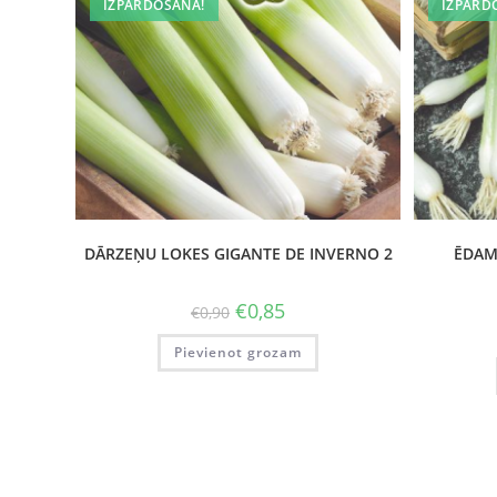
IZPĀRDOŠANA!
IZPĀRD
DĀRZEŅU LOKES GIGANTE DE INVERNO 2
ĒDAMI
€
0,85
€
0,90
Pievienot grozam