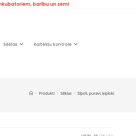
inkubatoriem, barību un zemi
Sēklas
Kaitēkļu kontrole
>
Produkti
>
Sēklas
>
Sīpoli, puravi, ķiploki
VIEW:
48
96
ALL