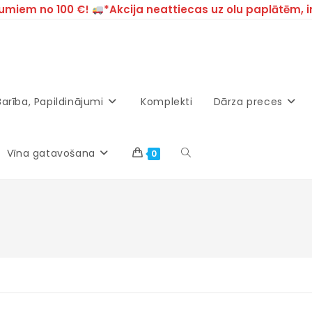
umiem no 100 €!
*Akcija neattiecas uz olu paplātēm, 
Barība, Papildinājumi
Komplekti
Dārza preces
Vīna gatavošana
0