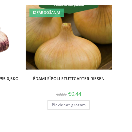
IZPĀRDOŠANA!
55 0,5KG
ĒDAMI SĪPOLI STUTTGARTER RIESEN
€
0,44
€
0,69
Pievienot grozam