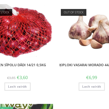
 STOCK
OUT OF STOCK
N SĪPOLU DĀDI 14/21 0,5KG
ĶIPLOKI VASARAI MORADO 44/
€
3,60
€
6,99
€
3,85
Lasīt vairāk
Lasīt vairāk