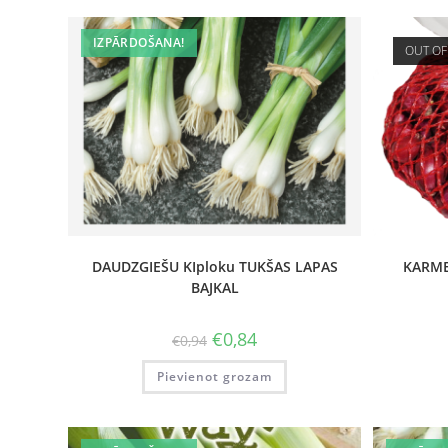
IZPĀRDOŠANA!
OUT OF
DAUDZGIEŠU KIploku TUKŠAS LAPAS
KARME
BAJKAL
€
0,84
€
0,94
Pievienot grozam