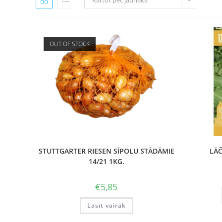
Kārtot pēc jaunākā
OUT OF STOCK
STUTTGARTER RIESEN SĪPOLU STĀDĀMIE
LĀČ
14/21 1KG.
€
5,85
Lasīt vairāk