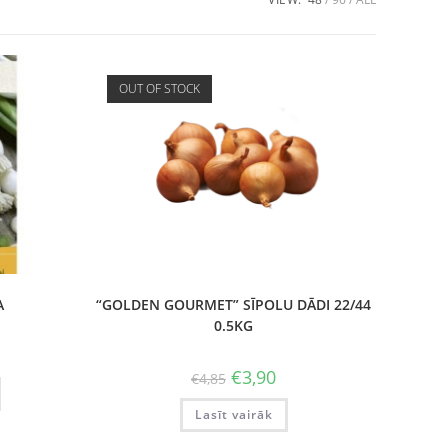
OUT OF STOCK
A
“GOLDEN GOURMET” SĪPOLU DĀDI 22/44
0.5KG
€
3,90
€
4,85
Lasīt vairāk