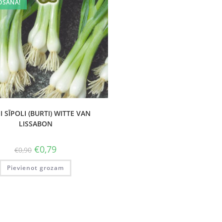
OŠANA!
 SĪPOLI (BURTI) WITTE VAN
LISSABON
€
0,79
€
0,90
Pievienot grozam