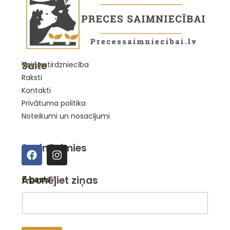
Saite
Vairumtirdzniecība
Raksti
Kontakti
Privātuma politika
Noteikumi un nosacījumi
Sazināsimies
E
Abonējiet ziņas
E-pasts
*
-
p
a
s
t