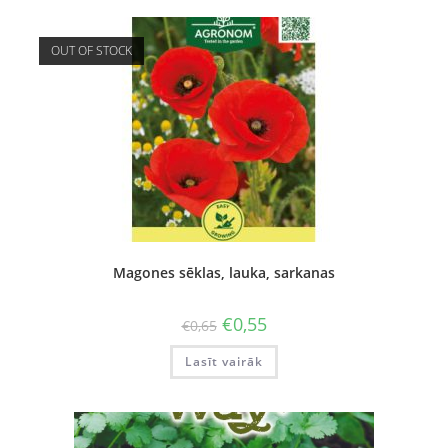
OUT OF STOCK
Magones sēklas, lauka, sarkanas
€
0,55
€
0,65
Lasīt vairāk