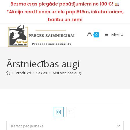
Bezmaksas piegāde pasūtījumiem no 100 €!
*Akcija neattiecas uz olu paplātēm, inkubatoriem,
barību un zemi
Menu
0
Ārstniecības augi
>
Produkti
>
Sēklas
>
Ārstniecības augi
Kārtot pēc jaunākā