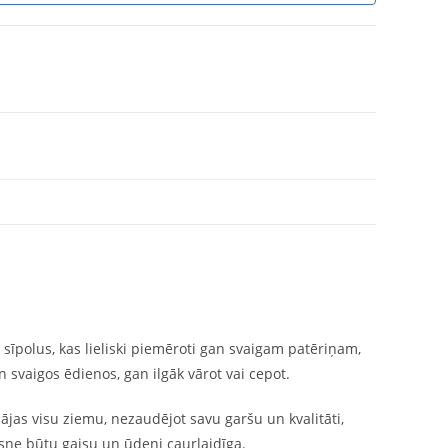
s sīpolus, kas lieliski piemēroti gan svaigam patēriņam,
gan svaigos ēdienos, gan ilgāk vārot vai cepot.
labājas visu ziemu, nezaudējot savu garšu un kvalitāti,
augsne būtu gaisu un ūdeni caurlaidīga.