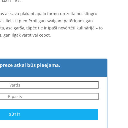
14/21 1KG.
ļas ar savu plakani apaļo formu un zeltainu, stingru
 kas lieliski piemēroti gan svaigam patēriņam, gan
ta, asa garša, tāpēc tie ir īpaši novērtēti kulinārijā – to
s, gan ilgāk vārot vai cepot.
 prece atkal būs pieejama.
SŪTĪT