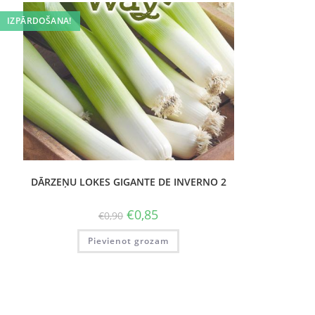
IZPĀRDOŠANA!
DĀRZEŅU LOKES GIGANTE DE INVERNO 2
€
0,85
€
0,90
Pievienot grozam