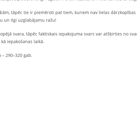
mībām, tāpēc tie ir piemēroti pat tiem, kuriem nav lielas dārzkopības 
u un ilgi uzglabājamu ražu!
opējā svara, tāpēc faktiskais iepakojuma svars var atšķirties no s
s kā iepakošanas laikā.
 – 290–320 gab.