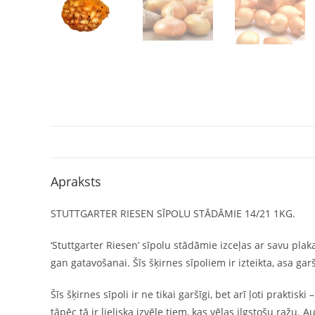
Apraksts
STUTTGARTER RIESEN SĪPOLU STĀDĀMIE 14/21 1KG.
‘Stuttgarter Riesen’ sīpolu stādāmie izceļas ar savu plak
gan gatavošanai. Šīs šķirnes sīpoliem ir izteikta, asa garša
Šīs šķirnes sīpoli ir ne tikai garšīgi, bet arī ļoti prakti
tāpēc tā ir lieliska izvēle tiem, kas vēlas ilgstošu ražu.