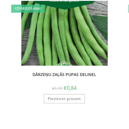
IZPĀRDOŠANA!
DĀRZEŅU ZAĻĀS PUPAS DELINEL
€
0,84
€
1,19
Pievienot grozam