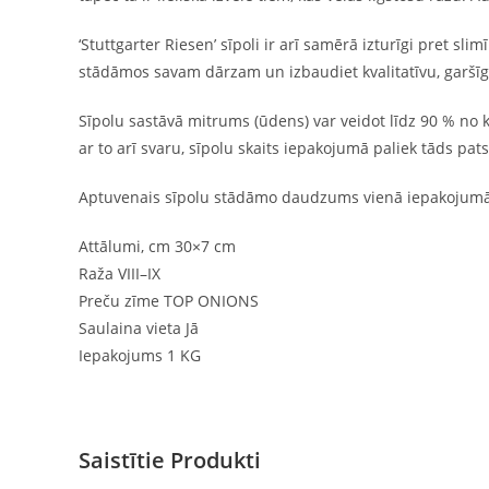
‘Stuttgarter Riesen’ sīpoli ir arī samērā izturīgi pret sli
stādāmos savam dārzam un izbaudiet kvalitatīvu, garšīg
Sīpolu sastāvā mitrums (ūdens) var veidot līdz 90 % no k
ar to arī svaru, sīpolu skaits iepakojumā paliek tāds pat
Aptuvenais sīpolu stādāmo daudzums vienā iepakojumā
Attālumi, cm 30×7 cm
Raža VIII–IX
Preču zīme TOP ONIONS
Saulaina vieta Jā
Iepakojums 1 KG
Saistītie Produkti