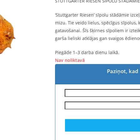
STUTTGARTER RIESEN SĪPOLU STĀDĀMIE 
‘Stuttgarter Riesen’ sīpolu stādāmie izce
mizu. Tie veido lielus, spēcīgus sīpolus,
gatavošanai. Šīs šķirnes sīpoliem ir izteik
garša lieliski atklājas gan svaigos ēdieno
Piegāde 1–3 darba dienu laikā.
Nav noliktavā
Paziņot, kad