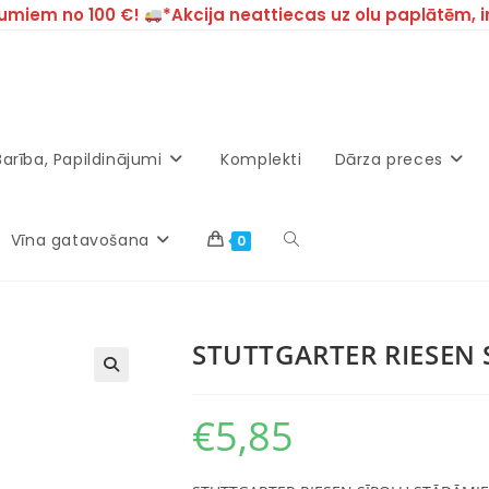
umiem no 100 €!
*Akcija neattiecas uz olu paplātēm, 
Barība, Papildinājumi
Komplekti
Dārza preces
Vīna gatavošana
0
STUTTGARTER RIESEN 
€
5,85