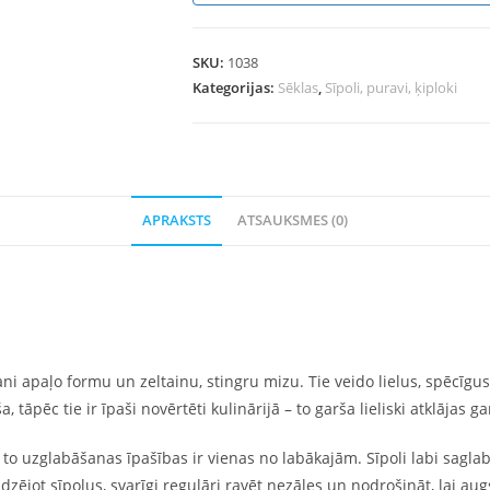
SKU:
1038
Kategorijas:
Sēklas
,
Sīpoli, puravi, ķiploki
APRAKSTS
ATSAUKSMES (0)
ani apaļo formu un zeltainu, stingru mizu. Tie veido lielus, spēcīgu
, tāpēc tie ir īpaši novērtēti kulinārijā – to garša lieliski atklājas 
ski – to uzglabāšanas īpašības ir vienas no labākajām. Sīpoli labi sag
 Audzējot sīpolus, svarīgi regulāri ravēt nezāles un nodrošināt, lai 