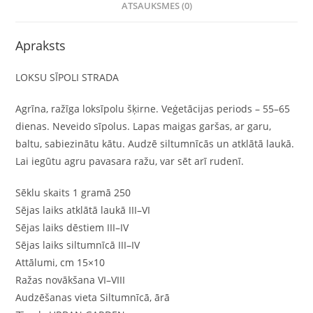
ATSAUKSMES (0)
Apraksts
LOKSU SĪPOLI STRADA
Agrīna, ražīga loksīpolu šķirne. Veģetācijas periods – 55–65
dienas. Neveido sīpolus. Lapas maigas garšas, ar garu,
baltu, sabiezinātu kātu. Audzē siltumnīcās un atklātā laukā.
Lai iegūtu agru pavasara ražu, var sēt arī rudenī.
Sēklu skaits 1 gramā 250
Sējas laiks atklātā laukā III–VI
Sējas laiks dēstiem III–IV
Sējas laiks siltumnīcā III–IV
Attālumi, cm 15×10
Ražas novākšana VI–VIII
Audzēšanas vieta Siltumnīcā, ārā