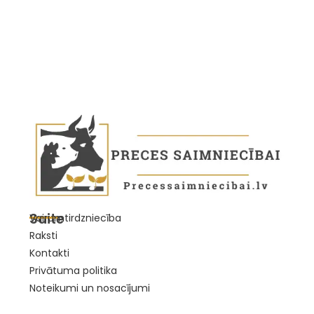
Saite
Vairumtirdzniecība
Raksti
Kontakti
Privātuma politika
Noteikumi un nosacījumi