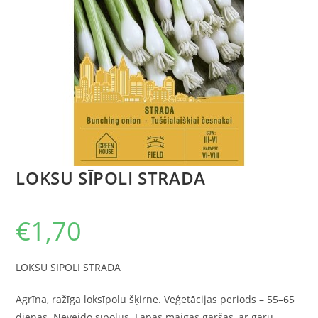
LOKSU SĪPOLI STRADA
€
1,70
LOKSU SĪPOLI STRADA
Agrīna, ražīga loksīpolu šķirne. Veģetācijas periods – 55–65
dienas. Neveido sīpolus. Lapas maigas garšas, ar garu,