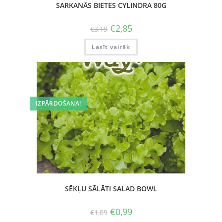
SARKANĀS BIETES CYLINDRA 80G
€
2,85
€
3,19
Lasīt vairāk
IZPĀRDOŠANA!
SĒKĻU SĀLĀTI SALAD BOWL
€
0,99
€
1,09