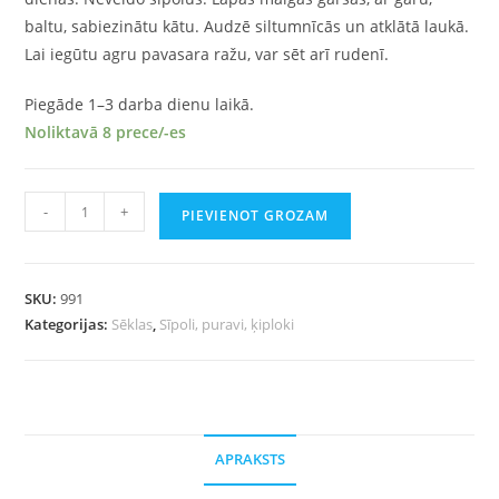
baltu, sabiezinātu kātu. Audzē siltumnīcās un atklātā laukā.
Lai iegūtu agru pavasara ražu, var sēt arī rudenī.
Piegāde 1–3 darba dienu laikā.
Noliktavā 8 prece/-es
-
+
PIEVIENOT GROZAM
SKU:
991
Kategorijas:
Sēklas
,
Sīpoli, puravi, ķiploki
APRAKSTS