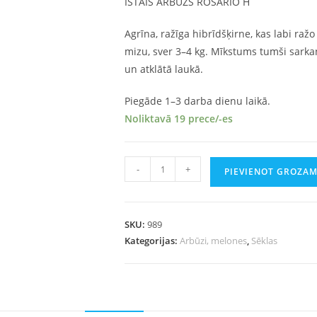
ĪSTAIS ARBŪZS ROSARIO H
Agrīna, ražīga hibrīdšķirne, kas labi ražo
mizu, sver 3–4 kg. Mīkstums tumši sarkan
un atklātā laukā.
Piegāde 1–3 darba dienu laikā.
Noliktavā 19 prece/-es
-
+
PIEVIENOT GROZA
SKU:
989
Kategorijas:
Arbūzi, melones
,
Sēklas