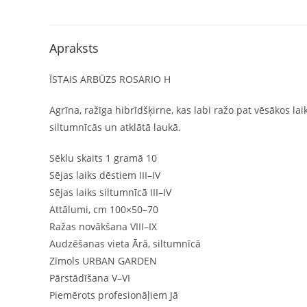
Apraksts
ĪSTAIS ARBŪZS ROSARIO H
Agrīna, ražīga hibrīdšķirne, kas labi ražo pat vēsākos la
siltumnīcās un atklātā laukā.
Sēklu skaits 1 gramā 10
Sējas laiks dēstiem III–IV
Sējas laiks siltumnīcā III–IV
Attālumi, cm 100×50–70
Ražas novākšana VIII–IX
Audzēšanas vieta Ārā, siltumnīcā
Zīmols URBAN GARDEN
Pārstādīšana V–VI
Piemērots profesionāļiem Jā