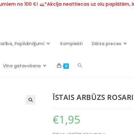
umiem no 100 €!
*Akcija neattiecas uz olu paplātēm, 
Barība, Papildinājumi
Komplekti
Dārza preces
Vīna gatavošana
0
ĪSTAIS ARBŪZS ROSAR
€
1,95