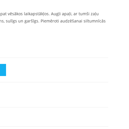
 pat vēsākos laikapstākļos. Augļi apaļi, ar tumši zaļu
s, sulīgs un garšīgs. Piemēroti audzēšanai siltumnīcās
M