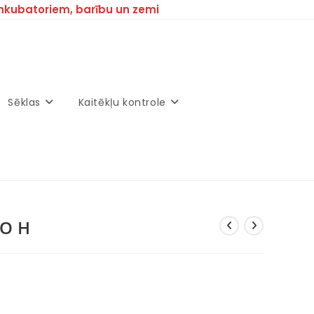
inkubatoriem, barību un zemi
Sēklas
Kaitēkļu kontrole
IO H