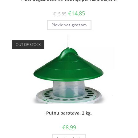
€
14,85
€
15,85
Pievienot grozam
OUT OF STOCK
Putnu barotava, 2 kg.
€
8,99