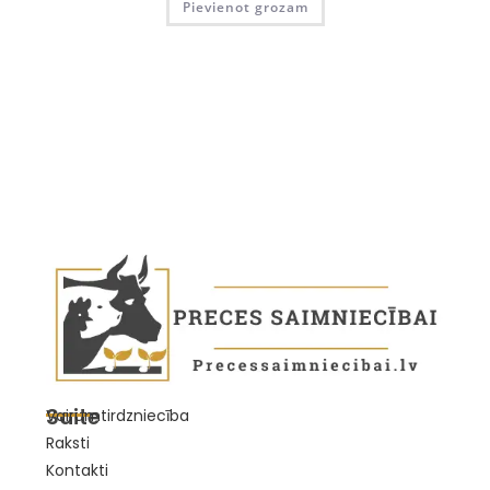
Pievienot grozam
Saite
Vairumtirdzniecība
Raksti
Kontakti