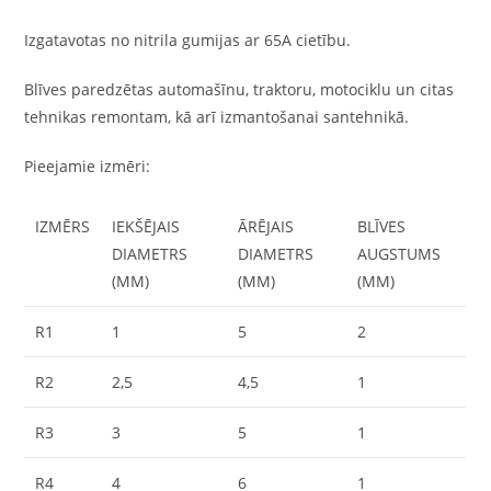
Izgatavotas no nitrila gumijas ar 65A cietību.
Blīves paredzētas automašīnu, traktoru, motociklu un citas
tehnikas remontam, kā arī izmantošanai santehnikā.
Pieejamie izmēri:
IZMĒRS
IEKŠĒJAIS
ĀRĒJAIS
BLĪVES
DIAMETRS
DIAMETRS
AUGSTUMS
(MM)
(MM)
(MM)
R1
1
5
2
R2
2,5
4,5
1
R3
3
5
1
R4
4
6
1