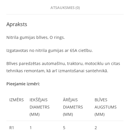
ATSAUKSMES (0)
Apraksts
Nitrila gumijas blīves, O rings.
Izgatavotas no nitrila gumijas ar 65A cietību.
Blīves paredzētas automašīnu, traktoru, motociklu un citas
tehnikas remontam, kā arī izmantošanai santehnikā.
Pieejamie izmēri:
IZMĒRS
IEKŠĒJAIS
ĀRĒJAIS
BLĪVES
DIAMETRS
DIAMETRS
AUGSTUMS
(MM)
(MM)
(MM)
R1
1
5
2