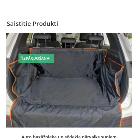
Saistītie Produkti
IZPĀRDOŠANA!
Auto bagāžnieka un sēdekļa pārvalks suņiem