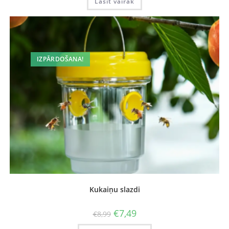
Lasīt vairāk
IZPĀRDOŠANA!
Kukaiņu slazdi
€
7,49
€
8,99