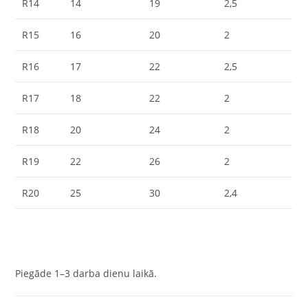
R14
14
19
2,5
R15
16
20
2
R16
17
22
2,5
R17
18
22
2
R18
20
24
2
R19
22
26
2
R20
25
30
2,4
Piegāde 1–3 darba dienu laikā.