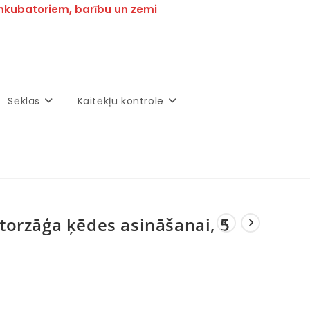
inkubatoriem, barību un zemi
Sēklas
Kaitēkļu kontrole
orzāģa ķēdes asināšanai, 5