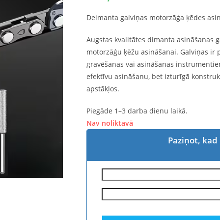
Deimanta galviņas motorzāģa ķēdes asin
Augstas kvalitātes dimanta asināšanas g
motorzāģu ķēžu asināšanai. Galviņas ir
gravēšanas vai asināšanas instrumenti
efektīvu asināšanu, bet izturīgā konstrukc
apstākļos.
Piegāde 1–3 darba dienu laikā.
Nav noliktavā
Paziņot, kad