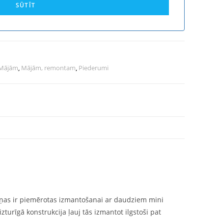
SŪTĪT
Mājām
,
Mājām, remontam
,
Piederumi
viņas ir piemērotas izmantošanai ar daudziem mini
urīgā konstrukcija ļauj tās izmantot ilgstoši pat