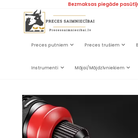
Bezmaksas piegāde pasūtīj
Preces putniem
Preces trušiem
Instrumenti
Mājai/Mājdzīvniekiem