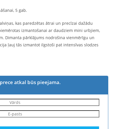
āšanai, 5 gab.
alviņas, kas paredzētas ātrai un precīzai dažādu
 piemērotas izmantošanai ar daudziem mini urbjiem,
em. Dimanta pārklājums nodrošina vienmērīgu un
ija ļauj tās izmantot ilgstoši pat intensīvas slodzes
 prece atkal būs pieejama.