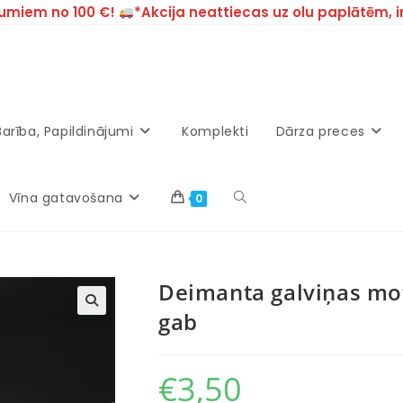
umiem no 100 €!
*Akcija neattiecas uz olu paplātēm, 
Barība, Papildinājumi
Komplekti
Dārza preces
Vīna gatavošana
0
Deimanta galviņas mot
gab
€
3,50