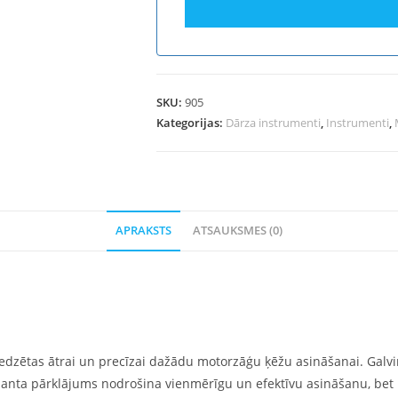
SKU:
905
Kategorijas:
Dārza instrumenti
,
Instrumenti
,
APRAKSTS
ATSAUKSMES (0)
redzētas ātrai un precīzai dažādu motorzāģu ķēžu asināšanai. Gal
ta pārklājums nodrošina vienmērīgu un efektīvu asināšanu, bet izt