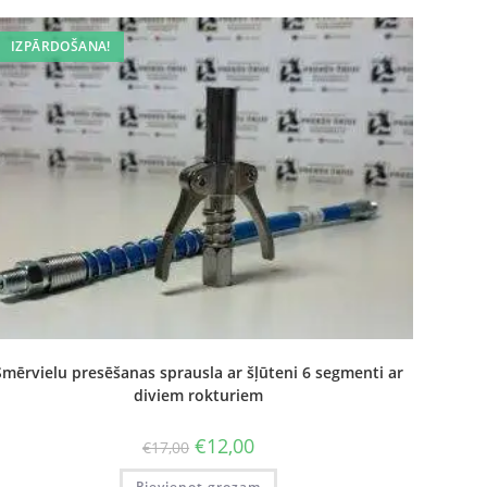
IZPĀRDOŠANA!
Smērvielu presēšanas sprausla ar šļūteni 6 segmenti ar
diviem rokturiem
€
12,00
€
17,00
Pievienot grozam