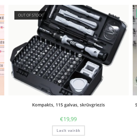
OUT OF STOCK
Kompakts, 115 galvas, skrūvgriezis
€
19,99
Lasīt vairāk