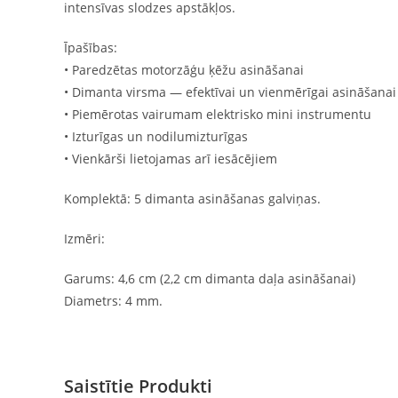
intensīvas slodzes apstākļos.
Īpašības:
• Paredzētas motorzāģu ķēžu asināšanai
• Dimanta virsma — efektīvai un vienmērīgai asināšanai
• Piemērotas vairumam elektrisko mini instrumentu
• Izturīgas un nodilumizturīgas
• Vienkārši lietojamas arī iesācējiem
Komplektā: 5 dimanta asināšanas galviņas.
Izmēri:
Garums: 4,6 cm (2,2 cm dimanta daļa asināšanai)
Diametrs: 4 mm.
Saistītie Produkti