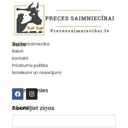
Saite
Vairumtirdzniecība
Raksti
Kontakti
Privātuma politika
Noteikumi un nosacījumi
Sazināsimies
*
Abonējiet ziņas
E-pasts
*
*
*