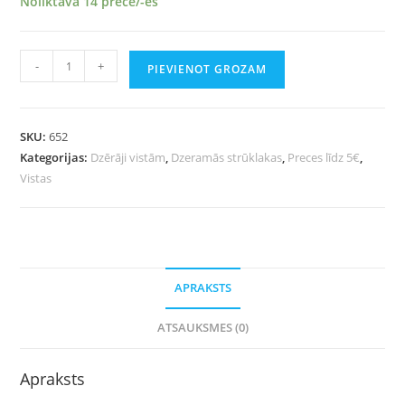
Noliktavā 14 prece/-es
-
+
PIEVIENOT GROZAM
SKU:
652
Kategorijas:
Dzērāji vistām
,
Dzeramās strūklakas
,
Preces līdz 5€
,
Vistas
APRAKSTS
ATSAUKSMES (0)
Apraksts