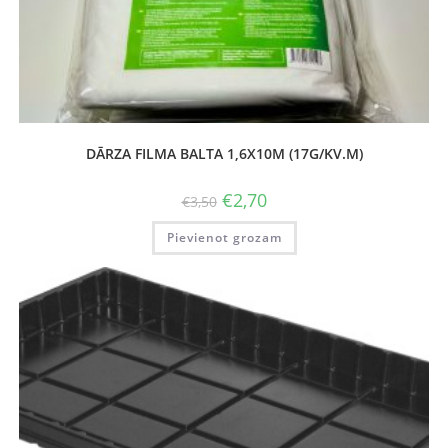
DĀRZA FILMA BALTA 1,6X10M (17G/KV.M)
€
2,70
€
3,50
Pievienot grozam