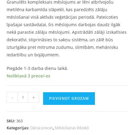
Granulēts kompleksais mēslojums ar lēni atbrīvojošu
metilēna karbamīda slāpekli, kas paredzēts zālāju
mēslošanai visā aktīvās veģetācijas periodā. Pateicoties
īpašajai sastāvdaļai, šis mēslojums darbojas daudz ilgāk
nekā parastie zālāju mēslojumi. Apstrādāti zālāji izskatīsies
dekoratīvi, stiprināsies to sakņu sistēma, un zālē būs
izturīgāka pret mitruma zudumu, slimībām, mehānisku
iedarbību un bojājumiem.
Piegāde 1-3 darba dienu laikā.
Noliktavā 3 prece/-es
-
+
PIEVIENOT GROZAM
SKU:
363
Kategorijas:
Dārza preces
,
Mēslošanas līdzekļi