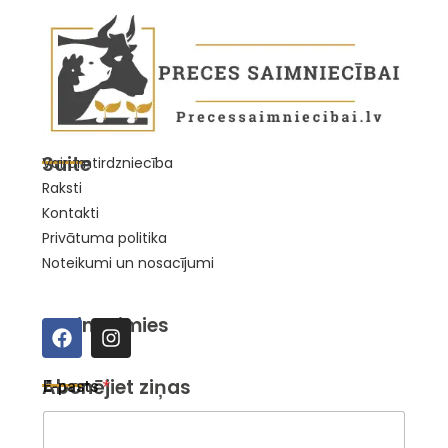
Saite
Vairumtirdzniecība
Raksti
Kontakti
Privātuma politika
Noteikumi un nosacījumi
Sazināsimies
*
Abonējiet ziņas
E-pasts
*
*
E
-
p