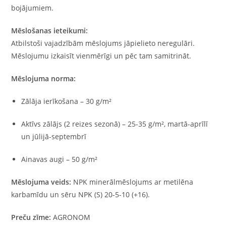
bojājumiem.
Mēslošanas ieteikumi:
Atbilstoši vajadzībām mēslojums jāpielieto neregulāri.
Mēslojumu izkaisīt vienmērīgi un pēc tam samitrināt.
Mēslojuma norma:
Zālāja ierīkošana – 30 g/m²
Aktīvs zālājs (2 reizes sezonā) – 25-35 g/m², martā-aprīlī
un jūlijā-septembrī
Ainavas augi – 50 g/m²
Mēslojuma veids:
NPK minerālmēslojums ar metilēna
karbamīdu un sēru NPK (S) 20-5-10 (+16).
Preču zīme:
AGRONOM