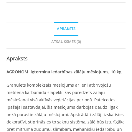
APRAKSTS
ATSAUKSMES (0)
Apraksts
AGRONOM Ilgtermiņa iedarbības zālāju mēslojums, 10 kg
Granulēts kompleksais mēslojums ar lēni atbrīvojošu
metilēna karbamīda slāpekli, kas paredzēts zālāju
mēslošanai visā aktīvās veģetācijas periodā. Pateicoties
īpašajai sastāvdaļai, šis mēslojums darbojas daudz ilgāk
nekā parastie zālāju mēslojumi. Apstrādāti zālāji izskatīsies
dekoratīvi, stiprināsies to sakņu sistēma, zālē būs izturīgāka
pret mitruma zudumu, slimībām, mehānisku iedarbību un