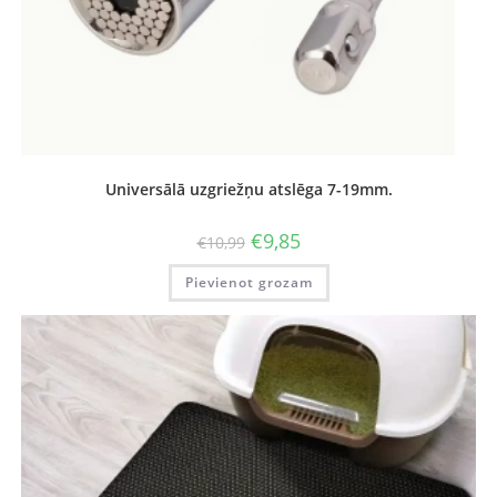
Universālā uzgriežņu atslēga 7-19mm.
€
9,85
€
10,99
Pievienot grozam