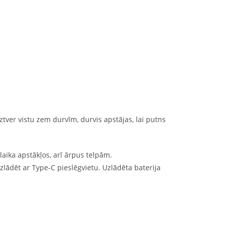
ztver vistu zem durvīm, durvis apstājas, lai putns
laika apstākļos, arī ārpus telpām.
uzlādēt ar Type-C pieslēgvietu. Uzlādēta baterija