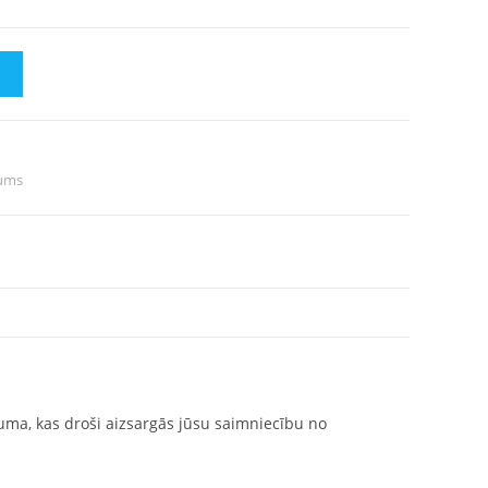
M
jums
juma, kas droši aizsargās jūsu saimniecību no