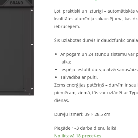
Ļoti praktiski un izturīgi – automātiskās
kvalitātes alumīnija sakausējuma, kas d
iebrucējiem.
Šīs uzlabotās durvis ir daudzfunkcionāla
Ar pogām un 24 stundu sistēmu var p
laika;
Iespēja iestatīt durvju atvēršanos/ai
Tālvadība ar pulti.
Zems enerģijas patēriņš – durvīm ir saules
piemēram, ziemā, tās var uzlādēt ar Type
dienas.
Durvju izmēri: 39 × 28,5 cm
Piegāde 1–3 darba dienu laikā.
Noliktavā 18 prece/-es