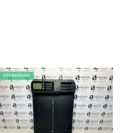
IZPĀRDOŠANA!