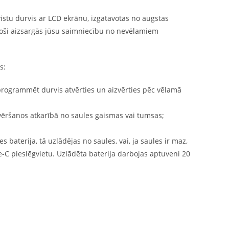
 vistu durvis ar LCD ekrānu, izgatavotas no augstas
roši aizsargās jūsu saimniecību no nevēlamiem
s:
rogrammēt durvis atvērties un aizvērties pēc vēlamā
zvēršanos atkarībā no saules gaismas vai tumsas;
 baterija, tā uzlādējas no saules, vai, ja saules ir maz,
-C pieslēgvietu. Uzlādēta baterija darbojas aptuveni 20