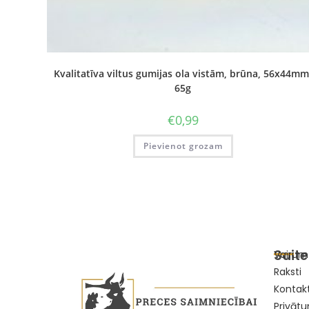
Kvalitatīva viltus gumijas ola vistām, brūna, 56x44mm
65g
€
0,99
Pievienot grozam
Saite
Vairumt
Raksti
Kontakt
Privātu