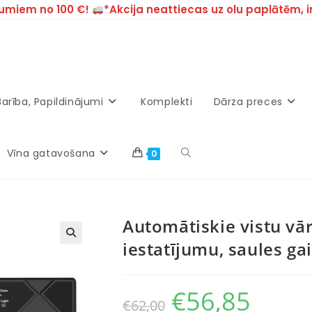
umiem no 100 €!
*Akcija neattiecas uz olu paplātēm, 
Barība, Papildinājumi
Komplekti
Dārza preces
Vīna gatavošana
0
Automātiskie vistu vār
iestatījumu, saules g
€
56,85
€
62,00