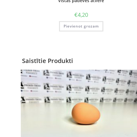
Vistas padeves atvere
€
4,20
Pievienot grozam
Saistītie Produkti