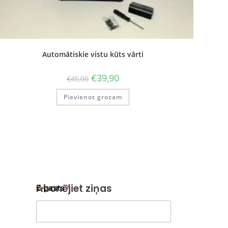
Automātiskie vistu kūts vārti
€
39,90
€
45,00
Pievienot grozam
E
Abonējiet ziņas
E-pasts
*
-
p
a
s