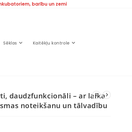
inkubatoriem, barību un zemi
Sēklas
Kaitēkļu kontrole
ti, daudzfunkcionāli – ar laika
aismas noteikšanu un tālvadību