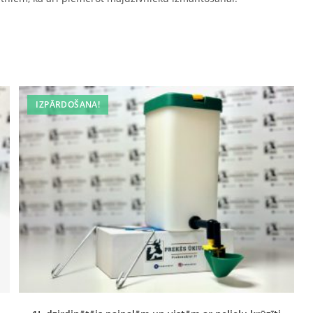
IZPĀRDOŠANA!