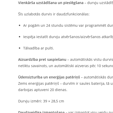
Vienkārša uzstādīšana un pieslēgšana
– durvju uzstādī
Šīs uzlabotās durvis ir daudzfunkcionālas:
Ar pogām un 24 stundu sistēmu var programmēt durvis
Iespēja iestatīt durvju atvēršanos/aizvēršanos atkar
Tālvadība ar pulti.
Aizsardzība pret saspiešanu
– automātiskās vistu durvis
netiktu savainots, un automātiski aizveras pēc 10 seku
Ūdensizturība un enerģijas patēriņš
– automātiskās durv
Zems enerģijas patēriņš – durvīm ir saules baterija, tā u
darbojas aptuveni 20 dienas.
Durvju izmēri: 39 × 28,5 cm
Daudzveidīga izmantošana
– var izmantot visu veidu p