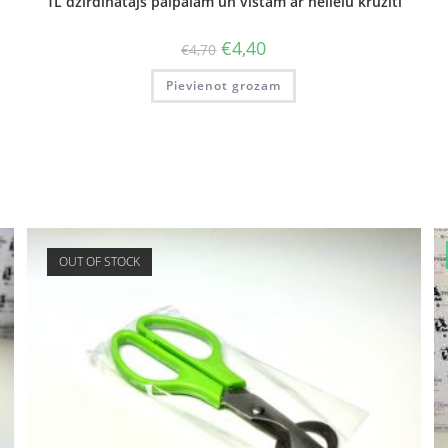
1L dzirdinātājs paipalām un vistām ar nelielu krūzīti
€
4,40
€
4,70
Pievienot grozam
OUT OF STOCK