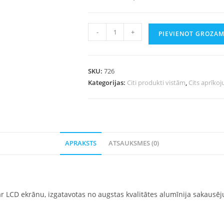
-
+
PIEVIENOT GROZA
SKU:
726
Kategorijas:
Citi produkti vistām
,
Cits aprīko
APRAKSTS
ATSAUKSMES (0)
 ar LCD ekrānu, izgatavotas no augstas kvalitātes alumīnija sakausē