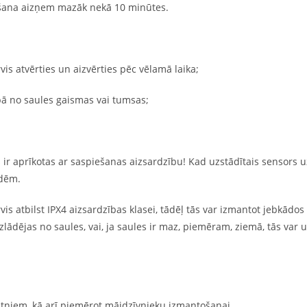
šana aizņem mazāk nekā 10 minūtes.
 atvērties un aizvērties pēc vēlamā laika;
ībā no saules gaismas vai tumsas;
 ir aprīkotas ar saspiešanas aizsardzību! Kad uzstādītais sensors u
ndēm.
is atbilst IPX4 aizsardzības klasei, tādēļ tās var izmantot jebkādos 
zlādējas no saules, vai, ja saules ir maz, piemēram, ziemā, tās var 
utniem, kā arī piemērot mājdzīvnieku izmantošanai.