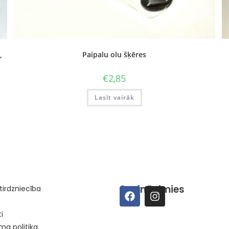
,
Paipalu olu šķēres
€
2,85
Lasīt vairāk
Sazināsimies
irdzniecība
i
ma politika