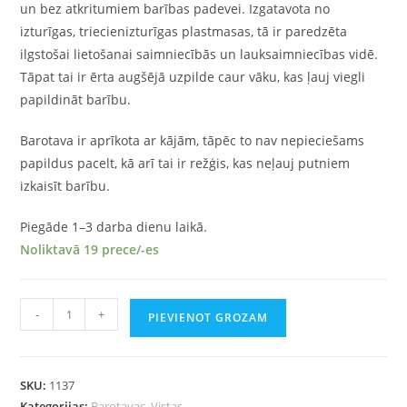
un bez atkritumiem barības padevei. Izgatavota no
izturīgas, triecienizturīgas plastmasas, tā ir paredzēta
ilgstošai lietošanai saimniecībās un lauksaimniecības vidē.
Tāpat tai ir ērta augšējā uzpilde caur vāku, kas ļauj viegli
papildināt barību.
Barotava ir aprīkota ar kājām, tāpēc to nav nepieciešams
papildus pacelt, kā arī tai ir režģis, kas neļauj putniem
izkaisīt barību.
Piegāde 1–3 darba dienu laikā.
Noliktavā 19 prece/-es
-
+
PIEVIENOT GROZAM
SKU:
1137
Kategorijas:
Barotavas
,
Vistas