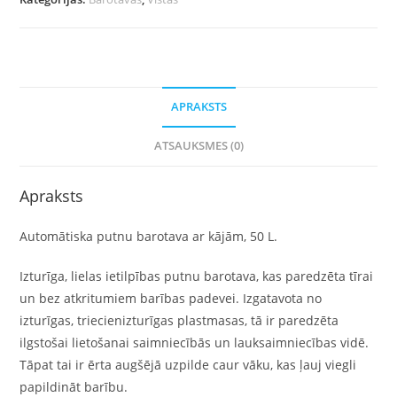
APRAKSTS
ATSAUKSMES (0)
Apraksts
Automātiska putnu barotava ar kājām, 50 L.
Izturīga, lielas ietilpības putnu barotava, kas paredzēta tīrai
un bez atkritumiem barības padevei. Izgatavota no
izturīgas, triecienizturīgas plastmasas, tā ir paredzēta
ilgstošai lietošanai saimniecībās un lauksaimniecības vidē.
Tāpat tai ir ērta augšējā uzpilde caur vāku, kas ļauj viegli
papildināt barību.