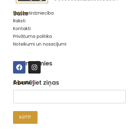
Saite
Vairumtirdzniecība
Raksti
Kontakti
Privātuma politika
Noteikumi un nosacījumi
Sazināsimies
*
Abonējiet ziņas
E-pasts
*
E
-
p
a
s
t
SŪTĪT
s
E
-
p