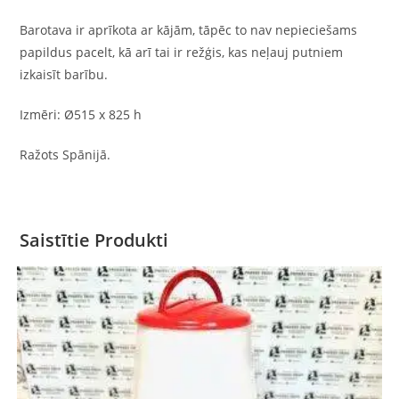
Barotava ir aprīkota ar kājām, tāpēc to nav nepieciešams
papildus pacelt, kā arī tai ir režģis, kas neļauj putniem
izkaisīt barību.
Izmēri: Ø515 x 825 h
Ražots Spānijā.
Saistītie Produkti