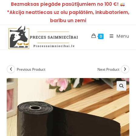
Bezmaksas piegāde pasūtījumiem no 100 €!
*Akcija neattiecas uz olu paplātēm, inkubatoriem,
barību un zemi
Menu
0
Previous Product
Next Product