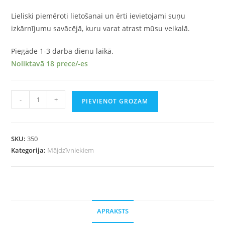
Lieliski piemēroti lietošanai un ērti ievietojami suņu
izkārnījumu savācējā, kuru varat atrast mūsu veikalā.
Piegāde 1-3 darba dienu laikā.
Noliktavā 18 prece/-es
-
+
PIEVIENOT GROZAM
SKU:
350
Kategorija:
Mājdzīvniekiem
APRAKSTS