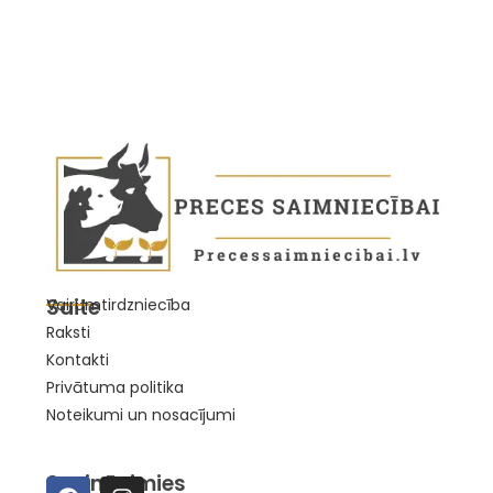
Saite
Vairumtirdzniecība
Raksti
Kontakti
Privātuma politika
Noteikumi un nosacījumi
Sazināsimies