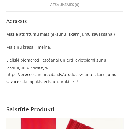
ATSAUKSMES (0)
Apraksts
Mazie atkritumu maisiņi (suņu izkārnījumu savākšanai).
Maisiņu krāsa – melna.
Lieliski piemēroti lietošanai un ērti ievietojami suņu
izkārnījumu savācējā:
https://precessaimniecibai.lv/products/sunu-izkarnijumu-
savacejs-kompakts-erts-un-praktisks/
Saistītie Produkti