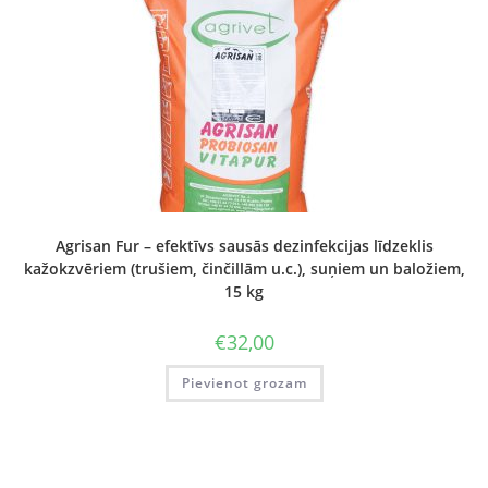
Agrisan Fur – efektīvs sausās dezinfekcijas līdzeklis
kažokzvēriem (trušiem, činčillām u.c.), suņiem un baložiem,
15 kg
€
32,00
Pievienot grozam