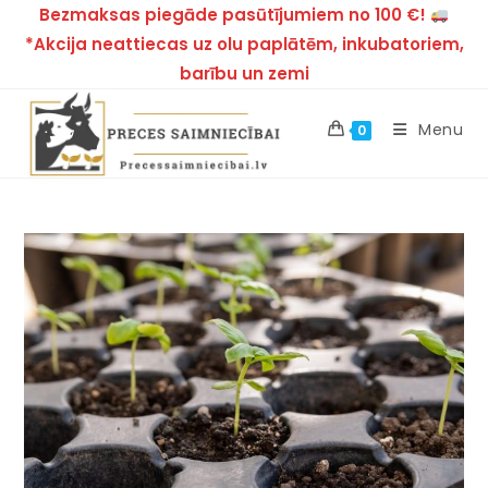
Bezmaksas piegāde pasūtījumiem no 100 €!
*Akcija neattiecas uz olu paplātēm, inkubatoriem,
barību un zemi
Menu
0