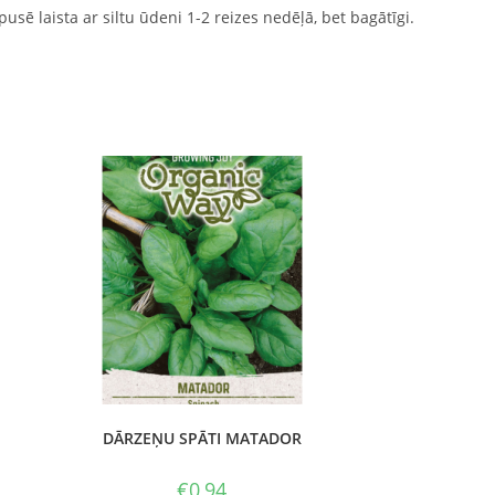
sē laista ar siltu ūdeni 1-2 reizes nedēļā, bet bagātīgi.
DĀRZEŅU SPĀTI MATADOR
€
0,94