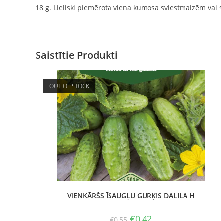
18 g. Lieliski piemērota viena kumosa sviestmaizēm vai s
Saistītie Produkti
OUT OF STOCK
VIENKĀRŠS ĪSAUGĻU GURĶIS DALILA H
€
0,42
€
0,55