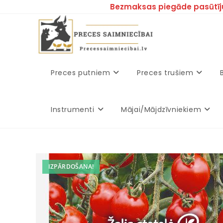
Bezmaksas piegāde pasūtīj
Preces putniem
Preces trušiem
Instrumenti
Mājai/Mājdzīvniekiem
IZPĀRDOŠANA!