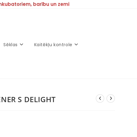
inkubatoriem, barību un zemi
Sēklas
Kaitēkļu kontrole
ENER S DELIGHT