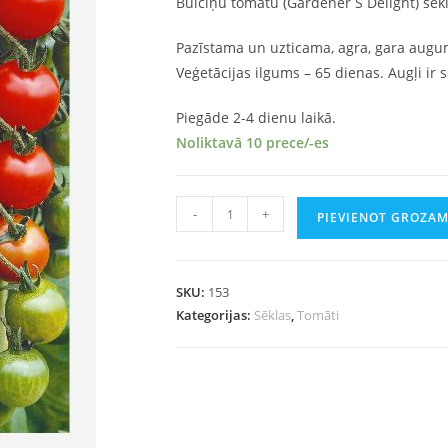
Bulciņu tomātu (Gardener S Delight) sēkl
Pazīstama un uzticama, agra, gara auguma
Veģetācijas ilgums – 65 dienas. Augļi ir s
Piegāde 2-4 dienu laikā.
Noliktavā 10 prece/-es
-
+
PIEVIENOT GROZA
SKU:
153
Kategorijas:
Sēklas
,
Tomāti