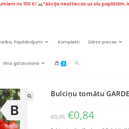
umiem no 100 €!
*Akcija neattiecas uz olu paplātēm, 
Barība, Papildinājumi
Komplekti
Dārza preces
Vīna gatavošana
0
Bulciņu tomātu GARD
€
0,84
€
0,95