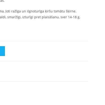
as.
, ļoti ražīga un ilgnoturīga ķiršu tomātu šķirne.
aldi, smaržīgi, izturīgi pret plaisāšanu, sver 14-18 g.
M