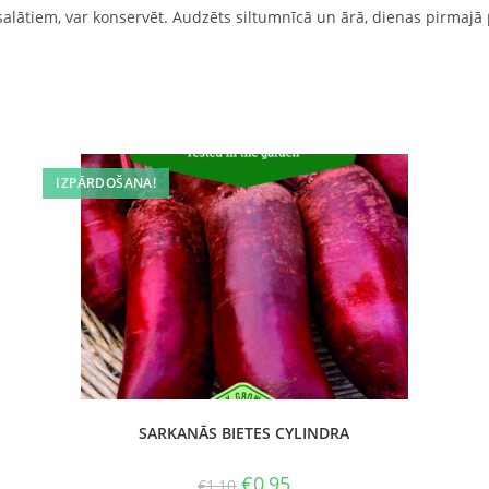
alātiem, var konservēt. Audzēts siltumnīcā un ārā, dienas pirmajā pu
IZPĀRDOŠANA!
SARKANĀS BIETES CYLINDRA
€
0,95
€
1,10