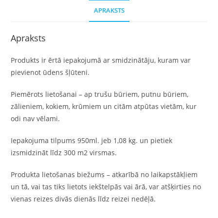
APRAKSTS
Apraksts
Produkts ir ērtā iepakojumā ar smidzinātāju, kuram var
pievienot ūdens šļūteni.
Piemērots lietošanai – ap trušu būriem, putnu būriem,
zālieniem, kokiem, krūmiem un citām atpūtas vietām, kur
odi nav vēlami.
Iepakojuma tilpums 950ml. jeb 1,08 kg. un pietiek
izsmidzināt līdz 300 m2 virsmas.
Produkta lietošanas biežums – atkarībā no laikapstākļiem
un tā, vai tas tiks lietots iekštelpās vai ārā, var atšķirties no
vienas reizes divās dienās līdz reizei nedēļā.