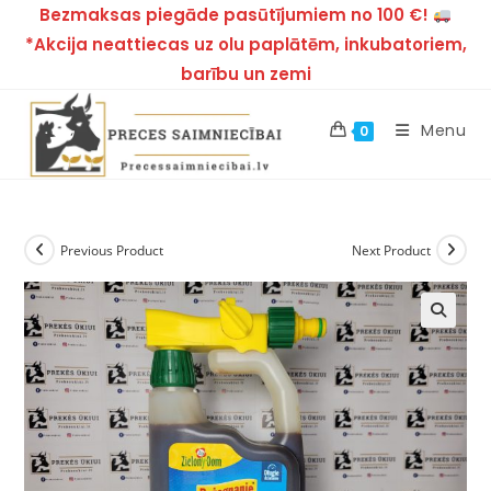
Bezmaksas piegāde pasūtījumiem no 100 €!
*Akcija neattiecas uz olu paplātēm, inkubatoriem,
barību un zemi
Menu
0
Previous Product
Next Product