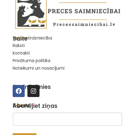
Saite
Vairumtirdzniecība
Raksti
Kontakti
Privātuma politika
Noteikumi un nosacījumi
Sazināsimies
E
Abonējiet ziņas
E-pasts
*
-
p
a
s
t