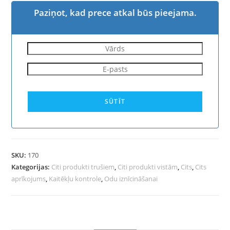
Paziņot, kad prece atkal būs pieejama.
SŪTĪT
SKU:
170
Kategorijas:
Citi produkti trušiem
,
Citi produkti vistām
,
Cits
,
Cits
aprīkojums
,
Kaitēkļu kontrole
,
Odu iznīcināšanai