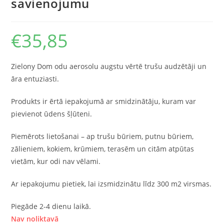
savienojumu
€
35,85
Zielony Dom odu aerosolu augstu vērtē trušu audzētāji un
āra entuziasti.
Produkts ir ērtā iepakojumā ar smidzinātāju, kuram var
pievienot ūdens šļūteni.
Piemērots lietošanai – ap trušu būriem, putnu būriem,
zālieniem, kokiem, krūmiem, terasēm un citām atpūtas
vietām, kur odi nav vēlami.
Ar iepakojumu pietiek, lai izsmidzinātu līdz 300 m2 virsmas.
Piegāde 2-4 dienu laikā.
Nav noliktavā