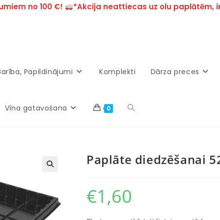
umiem no 100 €!
*Akcija neattiecas uz olu paplātēm, 
Barība, Papildinājumi
Komplekti
Dārza preces
Vīna gatavošana
0
Paplāte diedzēšanai 5
€
1,60