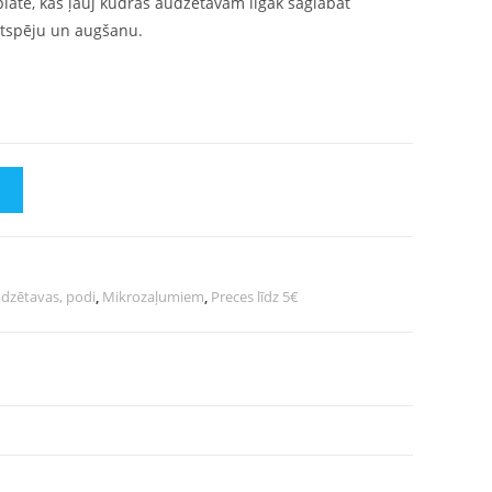
plāte, kas ļauj kūdras audzētavām ilgāk saglabāt
gtspēju un augšanu.
M
dzētavas, podi
,
Mikrozaļumiem
,
Preces līdz 5€