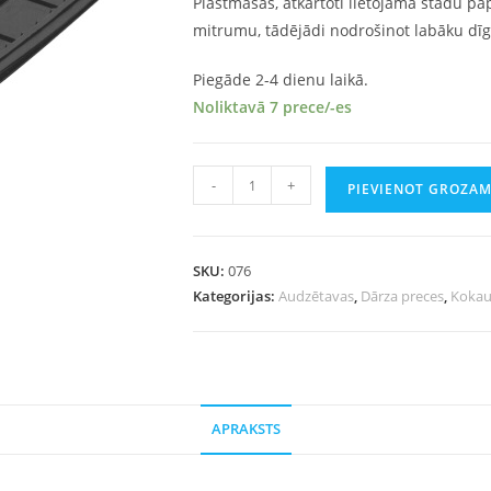
Plastmasas, atkārtoti lietojama stādu pa
mitrumu, tādējādi nodrošinot labāku dī
Piegāde 2-4 dienu laikā.
Noliktavā 7 prece/-es
-
+
PIEVIENOT GROZA
SKU:
076
Kategorijas:
Audzētavas
,
Dārza preces
,
Kokau
APRAKSTS