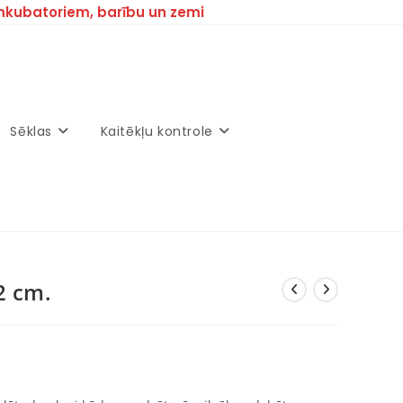
inkubatoriem, barību un zemi
Sēklas
Kaitēkļu kontrole
2 cm.