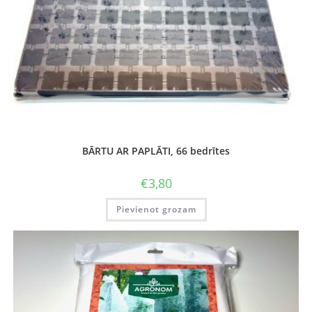
BĀRTU AR PAPLĀTI, 66 bedrītes
€
3,80
Pievienot grozam