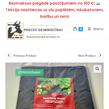
Bezmaksas piegāde pasūtījumiem no 100 €!
*Akcija neattiecas uz olu paplātēm, inkubatoriem,
barību un zemi
Menu
0
Previous Product
Next Product
IZPĀRDOŠANA!