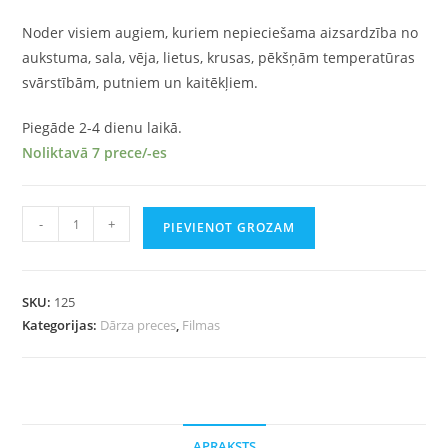
Noder visiem augiem, kuriem nepieciešama aizsardzība no
aukstuma, sala, vēja, lietus, krusas, pēkšņām temperatūras
svārstībām, putniem un kaitēkļiem.
Piegāde 2-4 dienu laikā.
Noliktavā 7 prece/-es
-
+
PIEVIENOT GROZAM
SKU:
125
Kategorijas:
Dārza preces
,
Filmas
APRAKSTS