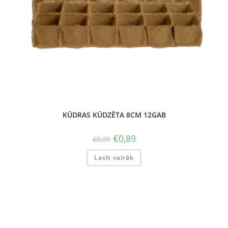
KŪDRAS KŪDZĒTA 8CM 12GAB
€
0,89
€
0,99
Lasīt vairāk