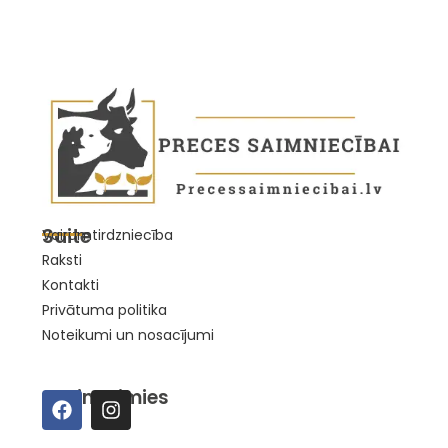
Saite
Vairumtirdzniecība
Raksti
Kontakti
Privātuma politika
Noteikumi un nosacījumi
Sazināsimies
E