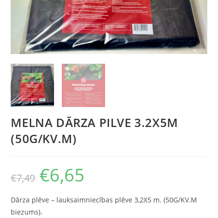
MELNA DĀRZA PILVE 3.2X5M
(50G/KV.M)
€
6,65
€
7,49
Dārza plēve – lauksaimniecības plēve 3,2X5 m. (50G/KV.M
biezums).