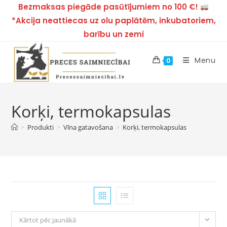
Bezmaksas piegāde pasūtījumiem no 100 €!
*Akcija neattiecas uz olu paplātēm, inkubatoriem,
barību un zemi
Menu
0
Korķi, termokapsulas
>
Produkti
>
Vīna gatavošana
>
Korķi, termokapsulas
Kārtot pēc jaunākā