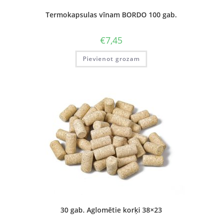
Termokapsulas vīnam BORDO 100 gab.
€
7,45
Pievienot grozam
30 gab. Aglomētie korķi 38×23