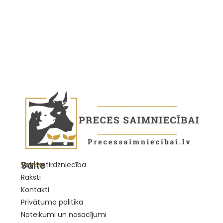
Saite
Vairumtirdzniecība
Raksti
Kontakti
Privātuma politika
Noteikumi un nosacījumi